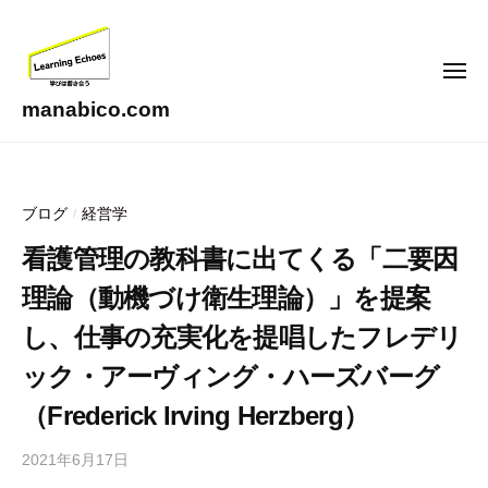
コ
ン
テ
メ
ニ
ン
ュ
manabico.com
ー
ツ
L
へ
e
ス
a
ブログ
経営学
/
キ
r
ッ
n
看護管理の教科書に出てくる「二要因
i
プ
理論（動機づけ衛生理論）」を提案
n
g
し、仕事の充実化を提唱したフレデリ
E
ック・アーヴィング・ハーズバーグ
c
（Frederick Irving Herzberg）
h
o
2021年6月17日
b
e
y