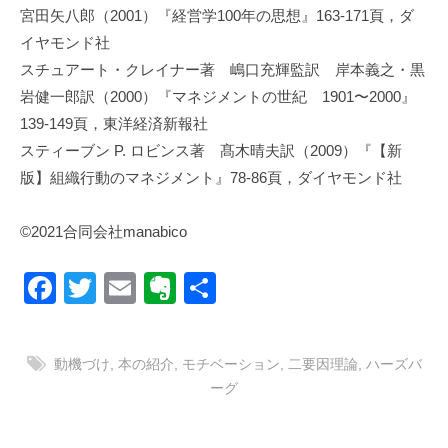
宮田矢八郎（2001）『経営学100年の思想』163-171頁，ダ
イヤモンド社
スチュアート・クレイナー著 嶋口充輝監訳 岸本義之・黒
岩健一郎訳（2000）『マネジメントの世紀 1901〜2000』
139-149頁，東洋経済新報社
スティーブン P. ロビンス著 髙木晴夫訳（2009）『【新
版】組織行動のマネジメント』78-86頁，ダイヤモンド社
©️2021合同会社manabico
F
T
E
E
共
a
wi
m
v
有
c
tt
ail
er
動機づけ
,
本の紹介
,
モチベーション
,
二要因理論
,
ハーズバ
e
er
n
ーグ
b
ot
o
e