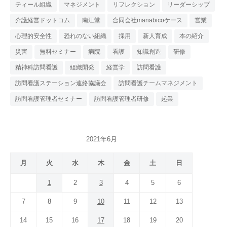
ティール組織
マネジメント
リフレクション
リーダーシップ
介護経営ドットコム
南江堂
合同会社manabicoケース
営業
心理的安全性
恐れのない組織
採用
新人育成
本の紹介
災害
無料セミナー
病院
看護
知識創造
研修
精神科訪問看護
組織開発
経営学
訪問看護
訪問看護ステーション連絡協議会
訪問看護チームマネジメント
訪問看護管理者セミナー
訪問看護管理者研修
起業
2021年6月
月
火
水
木
金
土
日
1
2
3
4
5
6
7
8
9
10
11
12
13
14
15
16
17
18
19
20