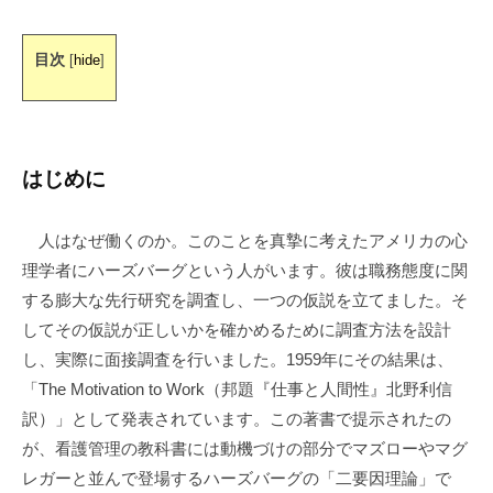
s
合
同
目次
[
hide
]
会
社
m
a
はじめに
n
a
b
人はなぜ働くのか。このことを真摯に考えたアメリカの心
i
理学者にハーズバーグという人がいます。彼は職務態度に関
c
する膨大な先行研究を調査し、一つの仮説を立てました。そ
o
してその仮説が正しいかを確かめるために調査方法を設計
し、実際に面接調査を行いました。1959年にその結果は、
「The Motivation to Work（邦題『仕事と人間性』北野利信
訳）」として発表されています。この著書で提示されたの
が、看護管理の教科書には動機づけの部分でマズローやマグ
レガーと並んで登場するハーズバーグの「二要因理論」で