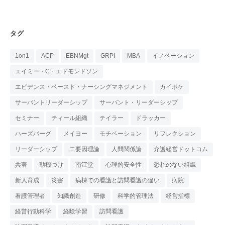
タグ
1on1
ACP
EBNMgt
GRPI
MBA
イノベーション
エイミー・C・エドモンドソン
エビデンス・ベースド・ナーシングマネジメント
カイポケ
サーバントリーダーシップ
サーバント・リーダーシップ
セミナー
ティール組織
テイラー
ドラッカー
ハーズバーグ
メイヨー
モチベーション
リフレクション
リーダーシップ
二要因理論
人間関係論
介護経営ドットコム
共著
動機づけ
南江堂
心理的安全性
恐れのない組織
新人育成
災害
病棟での看護と訪問看護の違い
病院
看護管理者
知識創造
研修
科学的管理法
経営指標
経営行動科学
経験学習
訪問看護