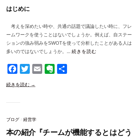
s
同
はじめに
会
社
考えを深めたい時や、共通の話題で議論したい時に、フレ
m
ームワークを使うことはないでしょうか。例えば、自ステー
a
n
ションの強み弱みをSWOTを使って分析したことがある人は
a
多いのではないでしょうか。...
続きを読む
b
i
F
T
E
E
共
c
a
wi
m
v
有
o
続きを読む →
c
tt
ail
er
e
er
n
b
ot
o
e
ブログ
経営学
/
o
本の紹介『チームが機能するとはどう
k