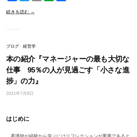
a
a
wi
m
v
有
n
続きを読む →
c
tt
ail
er
a
e
er
n
b
i
b
ot
c
o
e
o
ブログ
経営学
/
o
本の紹介『マネージャーの最も大切な
k
仕事 95％の人が見過ごす「小さな進
捗」の力』
2021年7月8日
b
y
合
同
はじめに
会
社
看護師が経験から学ぶにはリフレクションが重要であると