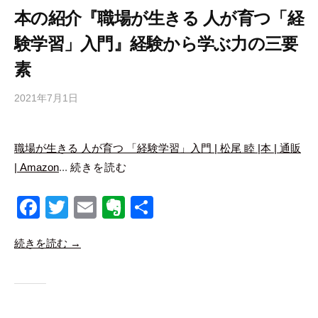
o
本の紹介『職場が生きる 人が育つ「経
k
験学習」入門』経験から学ぶ力の三要
素
2021年7月1日
b
y
合
職場が生きる 人が育つ 「経験学習」入門 | 松尾 睦 |本 | 通販
同
| Amazon
...
続きを読む
会
社
F
T
E
E
共
m
a
a
wi
m
v
有
n
続きを読む →
c
tt
ail
er
a
e
er
n
b
i
b
ot
c