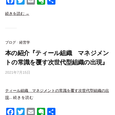
F
T
E
E
共
a
wi
m
v
有
続きを読む →
c
tt
ail
er
e
er
n
b
ot
o
e
ブログ
経営学
/
o
本の紹介『ティール組織 マネジメン
k
トの常識を覆す次世代型組織の出現』
2021年7月15日
b
y
合
ティール組織 マネジメントの常識を覆す次世代型組織の出
同
現
...
続きを読む
会
社
F
T
E
E
共
m