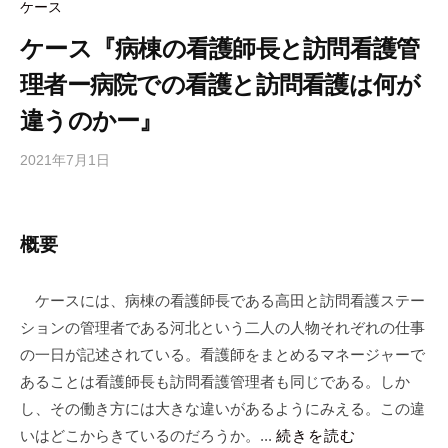
o
e
o
ケース
o
ケース『病棟の看護師長と訪問看護管
k
理者ー病院での看護と訪問看護は何が
違うのかー』
2021年7月1日
b
y
合
同
概要
会
社
ケースには、病棟の看護師長である高田と訪問看護ステー
m
ションの管理者である河北という二人の人物それぞれの仕事
a
n
の一日が記述されている。看護師をまとめるマネージャーで
a
あることは看護師長も訪問看護管理者も同じである。しか
b
し、その働き方には大きな違いがあるようにみえる。この違
i
いはどこからきているのだろうか。...
続きを読む