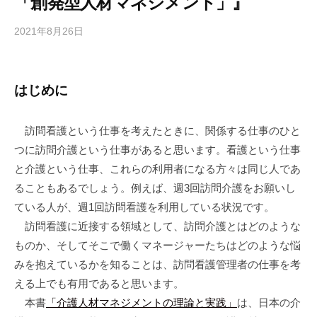
「創発型人材マネジメント」』
2021年8月26日
b
y
合
同
はじめに
会
社
訪問看護という仕事を考えたときに、関係する仕事のひと
m
つに訪問介護という仕事があると思います。看護という仕事
a
n
と介護という仕事、これらの利用者になる方々は同じ人であ
a
ることもあるでしょう。例えば、週3回訪問介護をお願いし
b
ている人が、週1回訪問看護を利用している状況です。
i
訪問看護に近接する領域として、訪問介護とはどのような
c
ものか、そしてそこで働くマネージャーたちはどのような悩
o
みを抱えているかを知ることは、訪問看護管理者の仕事を考
える上でも有用であると思います。
本書
「介護人材マネジメントの理論と実践」
は、日本の介