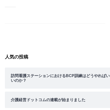
e
er
n
b
ot
o
e
o
k
人気の投稿
訪問看護ステーションにおけるBCP訓練はどうやればい
いのか？
介護経営ドットコムの連載が始まりました