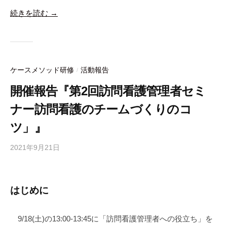
a
wi
m
v
有
o
続きを読む →
c
tt
ail
er
e
er
n
b
ot
o
e
ケースメソッド研修
活動報告
/
o
開催報告『第2回訪問看護管理者セミ
k
ナー訪問看護のチームづくりのコ
ツ」』
2021年9月21日
b
y
合
同
はじめに
会
社
9/18(土)の13:00-13:45に「訪問看護管理者への役立ち」を
m