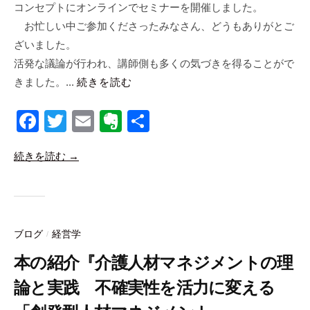
コンセプトにオンラインでセミナーを開催しました。
a
n
お忙しい中ご参加くださったみなさん、どうもありがとご
a
ざいました。
b
活発な議論が行われ、講師側も多くの気づきを得ることがで
i
きました。...
続きを読む
c
o
F
T
E
E
共
a
wi
m
v
有
続きを読む →
c
tt
ail
er
e
er
n
b
ot
o
e
ブログ
経営学
/
o
本の紹介『介護人材マネジメントの理
k
論と実践 不確実性を活力に変える