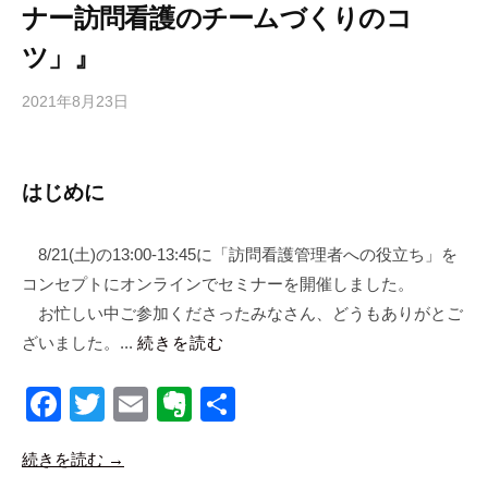
k
ナー訪問看護のチームづくりのコ
ツ」』
2021年8月23日
b
y
合
同
はじめに
会
社
8/21(土)の13:00-13:45に「訪問看護管理者への役立ち」を
m
コンセプトにオンラインでセミナーを開催しました。
a
n
お忙しい中ご参加くださったみなさん、どうもありがとご
a
ざいました。...
続きを読む
b
i
F
T
E
E
共
c
a
wi
m
v
有
o
続きを読む →
c
tt
ail
er