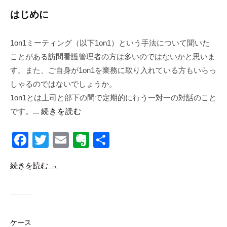
s
同
はじめに
会
社
1on1ミーティング（以下1on1）という手法について聞いた
m
ことがある訪問看護管理者の方は多いのではないかと思いま
a
n
す。また、ご自身が1on1を業務に取り入れている方もいらっ
a
しゃるのではないでしょうか。
b
1on1とは上司と部下の間で定期的に行う一対一の対話のこと
i
です。...
続きを読む
c
o
F
T
E
E
共
a
wi
m
v
有
続きを読む →
c
tt
ail
er
e
er
n
b
ot
o
e
ケース