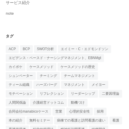
サービス紹介
note
タグ
ACP
BCP
SWOT分析
エイミー・C・エドモンドソン
エビデンス・ベースド・ナーシングマネジメント、EBNMgt
カイポケ
ケースメソッド
ケースメソッドの歴史
シュンペーター
チーミング
チームマネジメント
ティール組織
ハーズバーグ
マネジメント
メイヨー
モチベーション
リフレクション
リーダーシップ
二要因理論
人間関係論
介護経営ドットコム
動機づけ
合同会社manabicoケース
営業
心理的安全性
採用
本の紹介
無料セミナー
病棟での看護と訪問看護の違い
看護