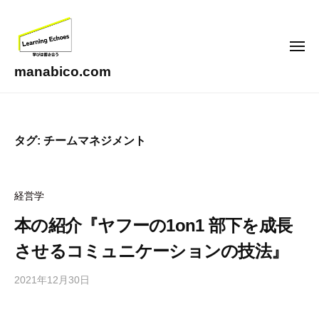
コ
ン
テ
メ
ニ
ン
ュ
manabico.com
ー
ツ
L
へ
e
ス
a
タグ:
チームマネジメント
キ
r
ッ
n
i
プ
経営学
n
g
本の紹介『ヤフーの1on1 部下を成長
E
させるコミュニケーションの技法』
c
h
2021年12月30日
b
o
y
e
合