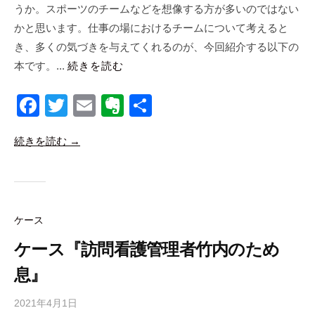
a
うか。スポーツのチームなどを想像する方が多いのではない
b
かと思います。仕事の場におけるチームについて考えると
i
き、多くの気づきを与えてくれるのが、今回紹介する以下の
c
本です。...
続きを読む
o
F
T
E
E
共
a
wi
m
v
有
続きを読む →
c
tt
ail
er
e
er
n
b
ot
o
e
ケース
o
ケース『訪問看護管理者竹内のため
k
息』
2021年4月1日
b