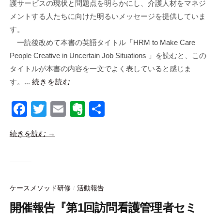
護サービスの現状と問題点を明らかにし、介護人材をマネジ
メントする人たちに向けた明るいメッセージを提供していま
す。
一読後改めて本書の英語タイトル「HRM to Make Care
People Creative in Uncertain Job Situations 」を読むと、この
タイトルが本書の内容を一文でよく表していると感じま
す。...
続きを読む
F
T
E
E
共
a
wi
m
v
有
続きを読む →
c
tt
ail
er
e
er
n
b
ot
o
e
ケースメソッド研修
活動報告
/
o
開催報告『第1回訪問看護管理者セミ