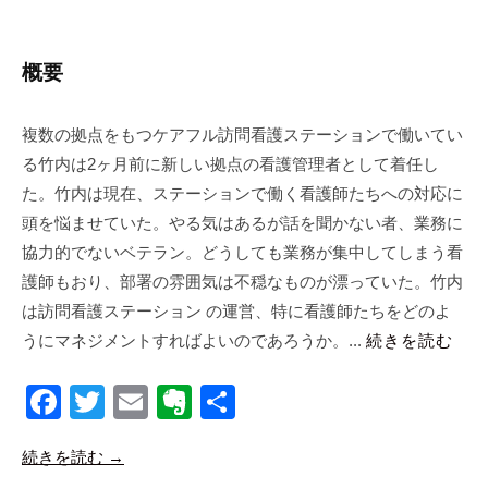
y
合
同
概要
会
社
複数の拠点をもつケアフル訪問看護ステーションで働いてい
m
る竹内は2ヶ月前に新しい拠点の看護管理者として着任し
a
n
た。竹内は現在、ステーションで働く看護師たちへの対応に
a
頭を悩ませていた。やる気はあるが話を聞かない者、業務に
b
協力的でないベテラン。どうしても業務が集中してしまう看
i
護師もおり、部署の雰囲気は不穏なものが漂っていた。竹内
c
は訪問看護ステーション の運営、特に看護師たちをどのよ
o
うにマネジメントすればよいのであろうか。...
続きを読む
F
T
E
E
共
a
wi
m
v
有
続きを読む →
c
tt
ail
er