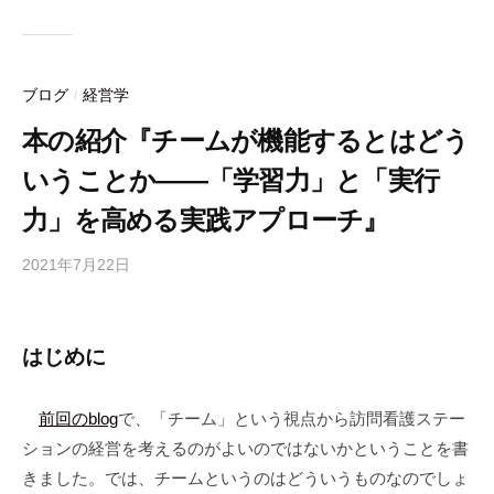
e
er
n
b
ot
o
e
ブログ
経営学
/
o
本の紹介『チームが機能するとはどう
k
いうことか――「学習力」と「実行
力」を高める実践アプローチ』
2021年7月22日
b
y
合
同
はじめに
会
社
前回のblog
で、「チーム」という視点から訪問看護ステー
m
ションの経営を考えるのがよいのではないかということを書
a
n
きました。では、チームというのはどういうものなのでしょ