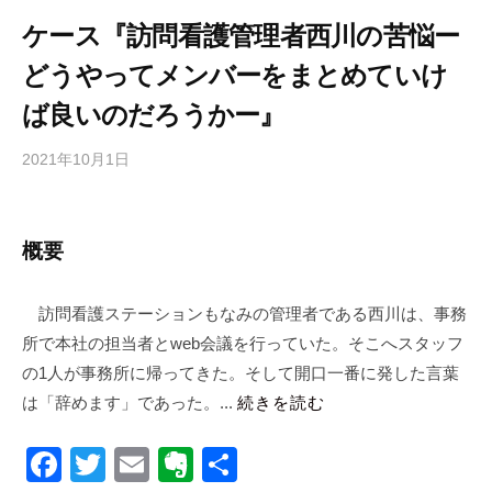
o
ケース『訪問看護管理者西川の苦悩ー
k
どうやってメンバーをまとめていけ
ば良いのだろうかー』
2021年10月1日
b
y
合
同
概要
会
社
訪問看護ステーションもなみの管理者である西川は、事務
m
所で本社の担当者とweb会議を行っていた。そこへスタッフ
a
n
の1人が事務所に帰ってきた。そして開口一番に発した言葉
a
は「辞めます」であった。...
続きを読む
b
i
F
T
E
E
共
c