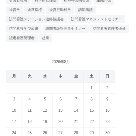
看護管理者
科学的管理法
精神科訪問看護
組織開発
経営学
経営指標
経営行動科学
訪問看護
訪問看護ステーション連絡協議会
訪問看護マネジメントセミナー
訪問看護学び放題
訪問看護管理者セミナー
訪問看護管理者研修
認定看護管理者
起業
2026年8月
月
火
水
木
金
土
日
1
2
3
4
5
6
7
8
9
10
11
12
13
14
15
16
17
18
19
20
21
22
23
24
25
26
27
28
29
30