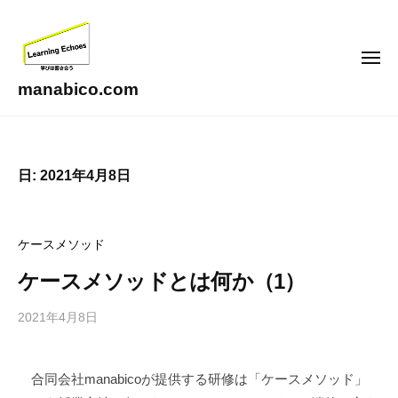
コ
ン
テ
メ
ニ
ン
ュ
manabico.com
ー
ツ
L
へ
e
ス
a
日:
2021年4月8日
キ
r
ッ
n
i
プ
ケースメソッド
n
g
ケースメソッドとは何か（1）
E
c
2021年4月8日
b
h
y
o
合
合同会社manabicoが提供する研修は「ケースメソッド」
e
同