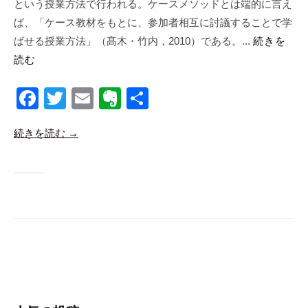
という授業方法で行われる。ケースメソッドとは端的に言え
会
s
社
ば、「ケース教材をもとに、参加者相互に討議することで学
m
ばせる授業方法」（髙木・竹内，2010）である。...
続きを
a
読む
n
a
F
T
E
E
共
b
a
wi
m
v
有
i
続きを読む →
c
tt
ail
er
c
o
e
er
n
b
ot
o
e
o
k