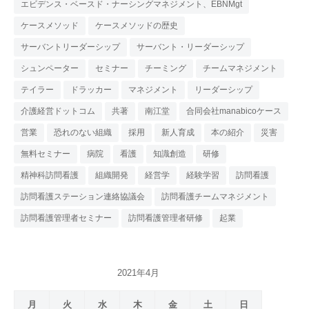
エビデンス・ベースド・ナーシングマネジメント、EBNMgt
ケースメソッド
ケースメソッドの歴史
サーバントリーダーシップ
サーバント・リーダーシップ
シュンペーター
セミナー
チーミング
チームマネジメント
テイラー
ドラッカー
マネジメント
リーダーシップ
介護経営ドットコム
共著
南江堂
合同会社manabicoケース
営業
恐れのない組織
採用
新人育成
本の紹介
災害
無料セミナー
病院
看護
知識創造
研修
精神科訪問看護
組織開発
経営学
経験学習
訪問看護
訪問看護ステーション連絡協議会
訪問看護チームマネジメント
訪問看護管理者セミナー
訪問看護管理者研修
起業
2021年4月
月
火
水
木
金
土
日