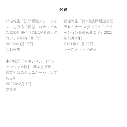
e
er
n
関連
b
ot
開催報告「訪問看護ステーショ
開催報告『第4回訪問看護管理
o
e
ンにおける『新型コロナウイル
者セミナー スタッフのモチベ
o
ス感染症発生時のBCP訓練』の
ーションを高めるコツ』2021
コツ」2022年3月17日
年11月20日
k
2022年3月17日
2021年11月22日
活動報告
ケースメソッド研修
本の紹介『マネジメント[エッ
センシャル版] – 基本と原則 』
営業とはコミュニケーションで
ある⁈
2022年2月3日
ブログ