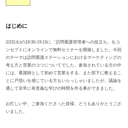
s
社
m
a
はじめに
n
a
b
2/22(火)の18:30-19:15に「訪問看護管理者への役立ち」をコ
i
ンセプトにオンラインで無料セミナーを開催しました。今回
c
のテーマは訪問看護ステーションにおけるマーケティングの
o
考え方と営業のコツについてでした。参加されている方の中
には、看護師として初めて営業をする、また部下に教えるこ
とに戸惑いを感じている方もいらっしゃいましたが、議論を
通して非常に有意義な学びの時間を作る事ができました。
お忙しい中、ご参加くださった皆様、どうもありがとうござ
いました。