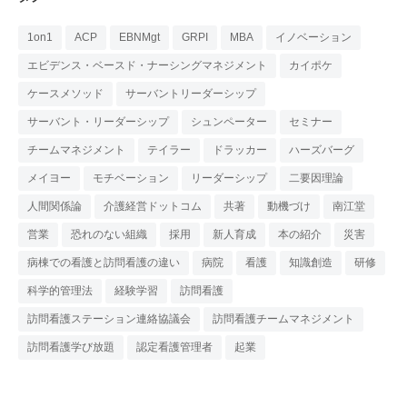
1on1
ACP
EBNMgt
GRPI
MBA
イノベーション
エビデンス・ベースド・ナーシングマネジメント
カイポケ
ケースメソッド
サーバントリーダーシップ
サーバント・リーダーシップ
シュンペーター
セミナー
チームマネジメント
テイラー
ドラッカー
ハーズバーグ
メイヨー
モチベーション
リーダーシップ
二要因理論
人間関係論
介護経営ドットコム
共著
動機づけ
南江堂
営業
恐れのない組織
採用
新人育成
本の紹介
災害
病棟での看護と訪問看護の違い
病院
看護
知識創造
研修
科学的管理法
経験学習
訪問看護
訪問看護ステーション連絡協議会
訪問看護チームマネジメント
訪問看護学び放題
認定看護管理者
起業