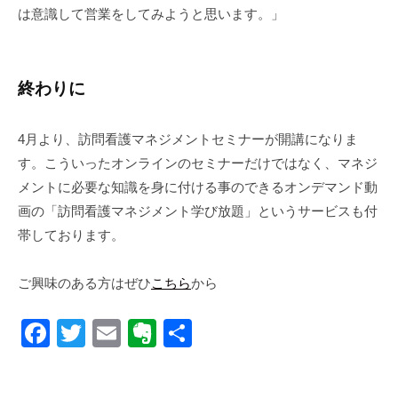
は意識して営業をしてみようと思います。」
終わりに
4月より、訪問看護マネジメントセミナーが開講になりま
す。こういったオンラインのセミナーだけではなく、マネジ
メントに必要な知識を身に付ける事のできるオンデマンド動
画の「訪問看護マネジメント学び放題」というサービスも付
帯しております。
ご興味のある方はぜひ
こちら
から
F
T
E
E
共
a
wi
m
v
有
c
tt
ail
er