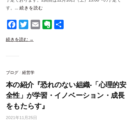
b
す。...
続きを読む
i
c
F
T
E
E
共
o
a
wi
m
v
有
続きを読む →
c
tt
ail
er
e
er
n
b
ot
o
e
ブログ
経営学
/
o
本の紹介『恐れのない組織-「心理的安
k
全性」が学習・イノベーション・成長
をもたらす』
2021年11月25日
b
y
合