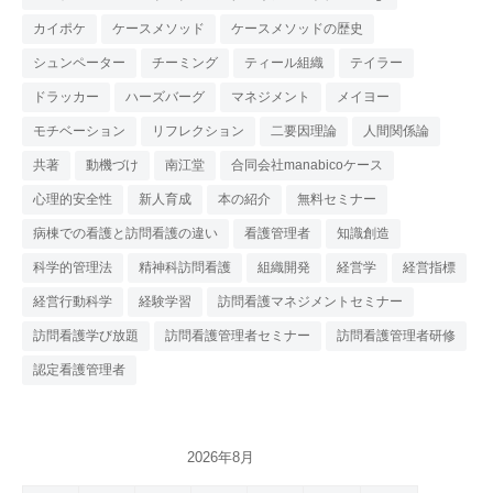
カイポケ
ケースメソッド
ケースメソッドの歴史
シュンペーター
チーミング
ティール組織
テイラー
ドラッカー
ハーズバーグ
マネジメント
メイヨー
モチベーション
リフレクション
二要因理論
人間関係論
共著
動機づけ
南江堂
合同会社manabicoケース
心理的安全性
新人育成
本の紹介
無料セミナー
病棟での看護と訪問看護の違い
看護管理者
知識創造
科学的管理法
精神科訪問看護
組織開発
経営学
経営指標
経営行動科学
経験学習
訪問看護マネジメントセミナー
訪問看護学び放題
訪問看護管理者セミナー
訪問看護管理者研修
認定看護管理者
2026年8月