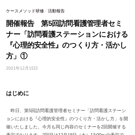
b
ot
o
e
ケースメソッド研修
活動報告
/
o
開催報告 第5回訪問看護管理者セミ
k
ナー「訪問看護ステーションにおける
『心理的安全性』のつくり方・活かし
方」①
2021年12月15日
b
y
合
同
はじめに
会
社
昨日、第5回訪問看護管理者セミナー「訪問看護ステーシ
m
ョンにおける『心理的安全性』のつくり方・活かし方」を開
a
n
催いたしました。今月も同じ内容のセミナーを2回開催する
a
予定でおります。2回目は12月18日（土）13:00〜の予定で