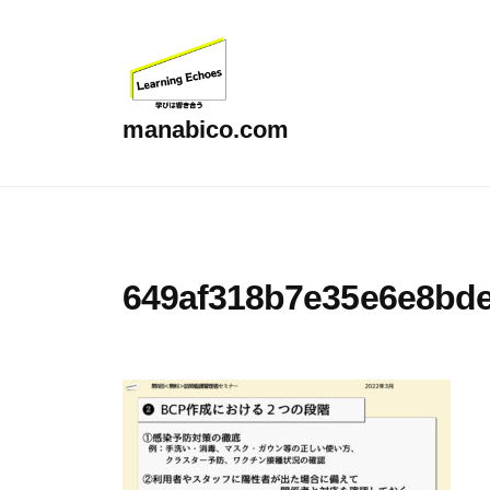
コ
ン
テ
ン
manabico.com
ツ
L
へ
e
ス
a
キ
r
ッ
649af318b7e35e6e8bd
n
プ
i
n
g
E
c
h