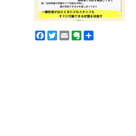
o
e
s
F
T
E
E
共
a
wi
m
v
有
c
tt
ail
er
e
er
n
b
ot
o
e
o
k