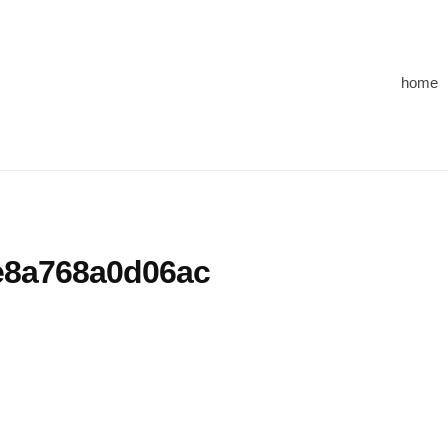
home
e8a768a0d06ac