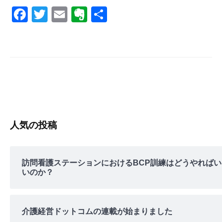
s
F
T
E
E
共
a
wi
m
v
有
c
tt
ail
er
e
er
n
b
ot
o
e
o
k
人気の投稿
訪問看護ステーションにおけるBCP訓練はどうやればい
いのか？
介護経営ドットコムの連載が始まりました