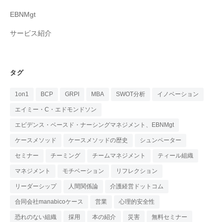
EBNMgt
サービス紹介
タグ
1on1
BCP
GRPI
MBA
SWOT分析
イノベーション
エイミー・C・エドモンドソン
エビデンス・ベースド・ナーシングマネジメント、EBNMgt
ケースメソッド
ケースメソッドの歴史
シュンペーター
セミナー
チーミング
チームマネジメント
ティール組織
マネジメント
モチベーション
リフレクション
リーダーシップ
人間関係論
介護経営ドットコム
合同会社manabicoケース
営業
心理的安全性
恐れのない組織
採用
本の紹介
災害
無料セミナー