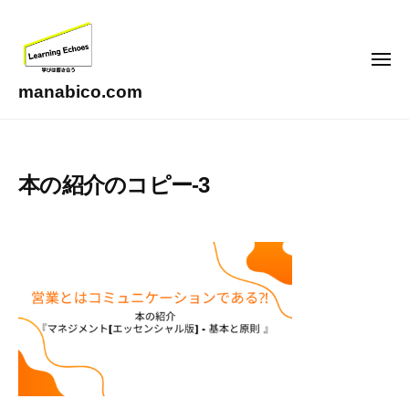
コ
ン
テ
メ
ニ
ン
ュ
manabico.com
ー
ツ
L
へ
e
ス
a
本の紹介のコピー-3
キ
r
ッ
n
i
プ
n
g
E
c
h
o
e