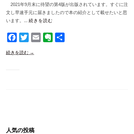
s
2021年9月末に待望の第4版が出版されています。すぐに注
同
文し早速手元に届きましたので本の紹介として載せたいと思
会
社
います。...
続きを読む
m
a
F
T
E
E
共
n
a
wi
m
v
有
a
続きを読む →
c
tt
ail
er
b
i
e
er
n
c
b
ot
o
o
e
o
k
人気の投稿