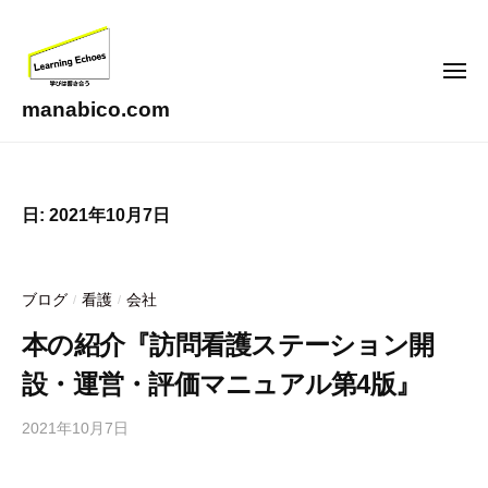
コ
ン
テ
メ
ニ
ン
ュ
manabico.com
ー
ツ
L
へ
e
ス
a
日:
2021年10月7日
キ
r
ッ
n
i
プ
ブログ
看護
会社
/
/
n
g
本の紹介『訪問看護ステーション開
E
設・運営・評価マニュアル第4版』
c
h
2021年10月7日
b
o
y
e
合