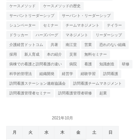
ケースメソッド
ケースメソッドの歴史
サーバントリーダーシップ
サーバント・リーダーシップ
シュンペーター
セミナー
チームマネジメント
テイラー
ドラッカー
ハーズバーグ
マネジメント
リーダーシップ
介護経営ドットコム
共著
南江堂
営業
恐れのない組織
採用
新人育成
本の紹介
災害
無料セミナー
病棟での看護と訪問看護の違い
病院
看護
知識創造
研修
科学的管理法
組織開発
経営学
経験学習
訪問看護
訪問看護ステーション連絡協議会
訪問看護チームマネジメント
訪問看護管理者セミナー
訪問看護管理者研修
起業
2021年10月
月
火
水
木
金
土
日