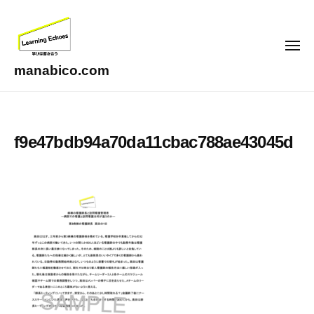
コ
ン
テ
メ
ニ
ン
ュ
manabico.com
ー
ツ
L
へ
e
ス
a
f9e47bdb94a70da11cbac788ae43045d
キ
r
ッ
n
i
プ
n
g
E
c
h
o
e