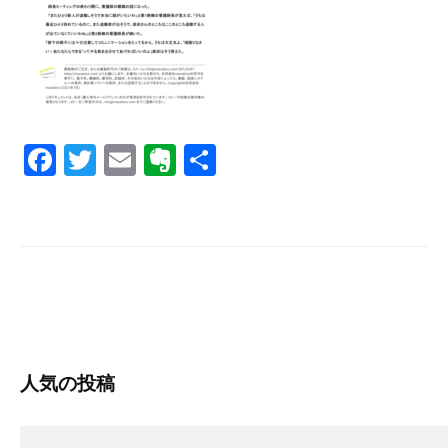
s
F
T
E
E
共
a
wi
m
v
有
c
tt
ail
er
e
er
n
b
ot
o
e
o
k
人気の投稿