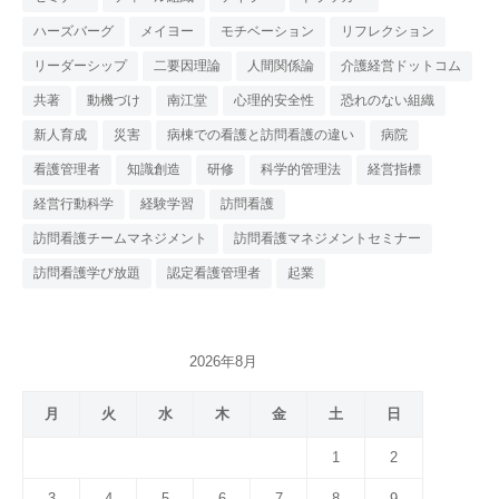
ハーズバーグ
メイヨー
モチベーション
リフレクション
リーダーシップ
二要因理論
人間関係論
介護経営ドットコム
共著
動機づけ
南江堂
心理的安全性
恐れのない組織
新人育成
災害
病棟での看護と訪問看護の違い
病院
看護管理者
知識創造
研修
科学的管理法
経営指標
経営行動科学
経験学習
訪問看護
訪問看護チームマネジメント
訪問看護マネジメントセミナー
訪問看護学び放題
認定看護管理者
起業
2026年8月
月
火
水
木
金
土
日
1
2
3
4
5
6
7
8
9