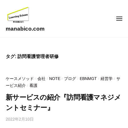
コ
ン
テ
メ
ニ
ン
ュ
manabico.com
ー
ツ
L
へ
e
ス
a
タグ:
訪問看護管理者研修
キ
r
ッ
n
i
プ
ケースメソッド
会社
NOTE
ブログ
EBNMGT
経営学
サ
/
/
/
/
/
/
n
ービス紹介
看護
/
g
E
新サービスの紹介『訪問看護マネジメ
c
ントセミナー』
h
o
2022年2月10日
b
e
y