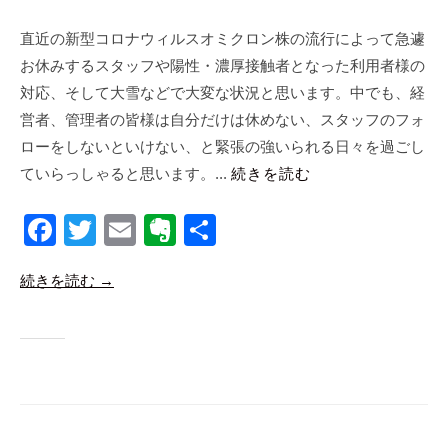
s
合
直近の新型コロナウィルスオミクロン株の流行によって急遽
同
お休みするスタッフや陽性・濃厚接触者となった利用者様の
会
社
対応、そして大雪などで大変な状況と思います。中でも、経
m
営者、管理者の皆様は自分だけは休めない、スタッフのフォ
a
ローをしないといけない、と緊張の強いられる日々を過ごし
n
ていらっしゃると思います。...
続きを読む
a
b
F
T
E
E
共
i
a
wi
m
v
有
c
続きを読む →
o
c
tt
ail
er
e
er
n
b
ot
o
e
o