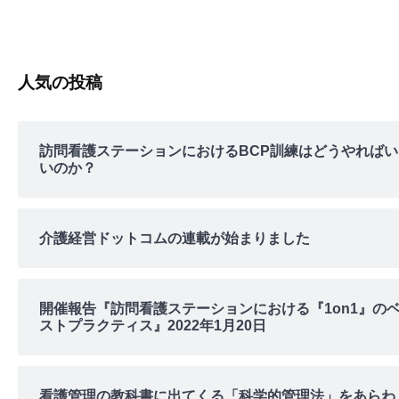
k
人気の投稿
訪問看護ステーションにおけるBCP訓練はどうやればい
いのか？
介護経営ドットコムの連載が始まりました
開催報告『訪問看護ステーションにおける『1on1』の
ストプラクティス』2022年1月20日
看護管理の教科書に出てくる「科学的管理法」をあらわ