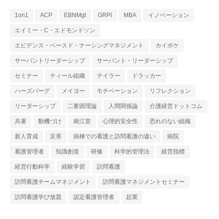
1on1
ACP
EBNMgt
GRPI
MBA
イノベーション
エイミー・C・エドモンドソン
エビデンス・ベースド・ナーシングマネジメント
カイポケ
サーバントリーダーシップ
サーバント・リーダーシップ
セミナー
ティール組織
テイラー
ドラッカー
ハーズバーグ
メイヨー
モチベーション
リフレクション
リーダーシップ
二要因理論
人間関係論
介護経営ドットコム
共著
動機づけ
南江堂
心理的安全性
恐れのない組織
新人育成
災害
病棟での看護と訪問看護の違い
病院
看護管理者
知識創造
研修
科学的管理法
経営指標
経営行動科学
経験学習
訪問看護
訪問看護チームマネジメント
訪問看護マネジメントセミナー
訪問看護学び放題
認定看護管理者
起業