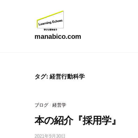
コ
ン
テ
ン
manabico.com
ツ
L
へ
e
ス
a
キ
r
タグ:
経営行動科学
ッ
n
プ
i
n
ブログ
経営学
/
g
本の紹介『採用学』
E
c
h
2021年9月30日
b