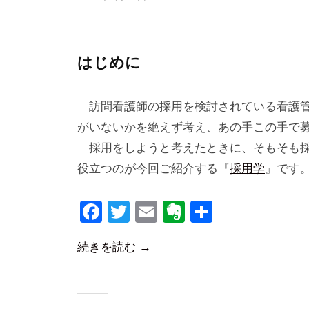
y
o
合
e
同
s
はじめに
会
社
訪問看護師の採用を検討されている看護管
m
a
がいないかを絶えず考え、あの手この手で
n
採用をしようと考えたときに、そもそも採
a
役立つのが今回ご紹介する『
採用学
』です。.
b
i
F
T
E
E
共
c
a
wi
m
v
有
o
続きを読む →
c
tt
ail
er
e
er
n
b
ot