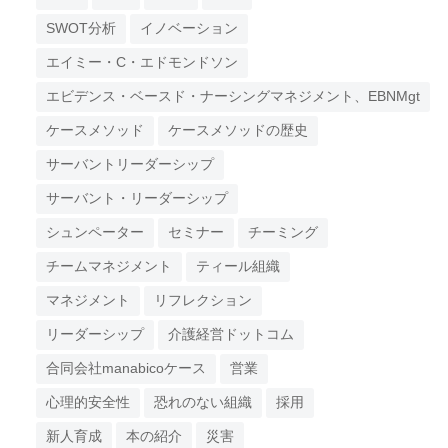
SWOT分析
イノベーション
エイミー・C・エドモンドソン
エビデンス・ベースド・ナーシングマネジメント、EBNMgt
ケースメソッド
ケースメソッドの歴史
サーバントリーダーシップ
サーバント・リーダーシップ
シュンペーター
セミナー
チーミング
チームマネジメント
ティール組織
マネジメント
リフレクション
リーダーシップ
介護経営ドットコム
合同会社manabicoケース
営業
心理的安全性
恐れのない組織
採用
新人育成
本の紹介
災害