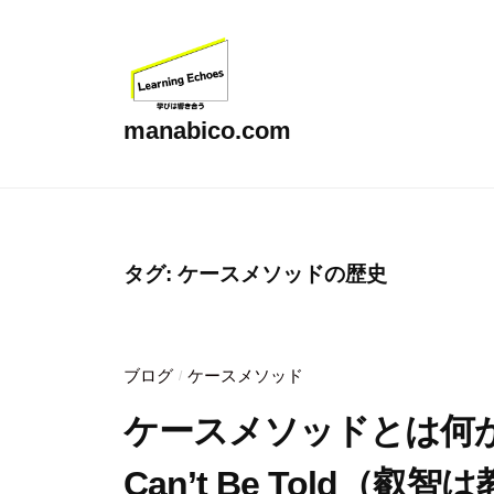
コ
ン
テ
ン
manabico.com
ツ
L
へ
e
ス
a
キ
r
タグ:
ケースメソッドの歴史
ッ
n
プ
i
n
ブログ
ケースメソッド
/
g
ケースメソッドとは何か（3
E
c
Can’t Be Told
h