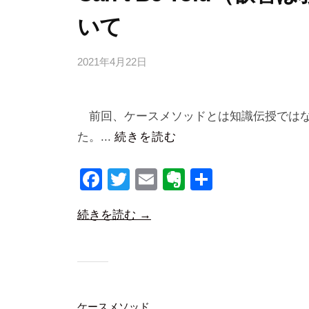
o
いて
e
s
2021年4月22日
b
y
合
前回、ケースメソッドとは知識伝授ではな
同
会
た。...
続きを読む
社
F
T
E
E
共
m
a
a
wi
m
v
有
n
続きを読む →
c
tt
ail
er
a
e
er
n
b
b
ot
i
o
e
c
o
ケースメソッド