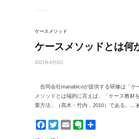
e
er
n
b
b
ot
i
o
e
c
o
o
ケースメソッド
k
ケースメソッドとは何
2021年4月8日
b
y
合
合同会社manabicoが提供する研修は「
同
会
メソッドとは端的に言えば、「ケース教材
社
業方法」（髙木・竹内，2010）である。...
m
a
F
T
E
E
共
n
a
wi
m
v
有
a