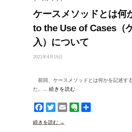
o
k
ケースメソッドとは何か（2）
to the Use of C
入）について
2021年4月15日
b
y
合
前回、ケースメソッドとは何かを記述する
同
会
た。...
続きを読む
社
F
T
E
E
共
m
a
a
wi
m
v
有
n
続きを読む →
c
tt
ail
er
a