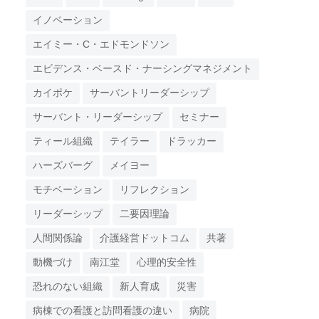
イノベーション
エイミー・C・エドモンドソン
エビデンス・ベースド・ナーシングマネジメント
カイポケ
サーバントリーダーシップ
サーバント・リーダーシップ
セミナー
ティール組織
テイラー
ドラッカー
ハーズバーグ
メイヨー
モチベーション
リフレクション
リーダーシップ
二要因理論
人間関係論
介護経営ドットコム
共著
動機づけ
南江堂
心理的安全性
恐れのない組織
新人育成
災害
病棟での看護と訪問看護の違い
病院