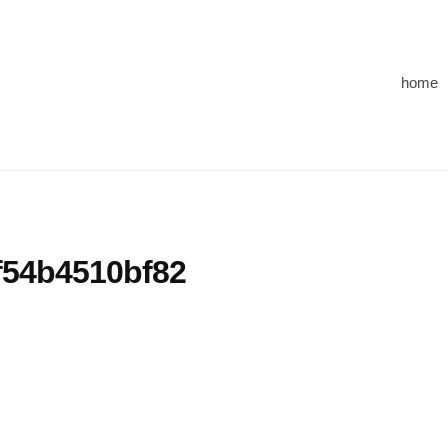
home
f54b4510bf82