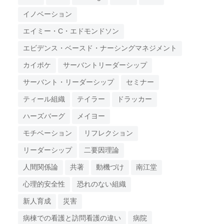
イノベーション
エイミー・C・エドモンドソン
エビデンス・ベースド・ナーシングマネジメント
カイポケ
サーバントリーダーシップ
サーバント・リーダーシップ
セミナー
ティール組織
テイラー
ドラッカー
ハーズバーグ
メイヨー
モチベーション
リフレクション
リーダーシップ
二要因理論
人間関係論
共著
動機づけ
南江堂
心理的安全性
恐れのない組織
新人育成
災害
病棟での看護と訪問看護の違い
病院