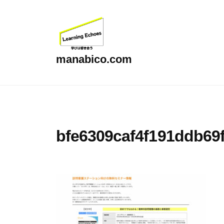
コ
ン
テ
ン
manabico.com
ツ
L
へ
e
ス
a
キ
r
ッ
bfe6309caf4f191ddb69
n
プ
i
n
g
E
c
h