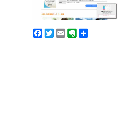
o
e
s
F
T
E
E
共
a
wi
m
v
有
c
tt
ail
er
e
er
n
b
ot
o
e
o
k