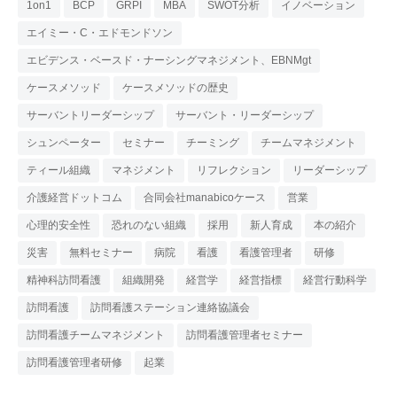
1on1
BCP
GRPI
MBA
SWOT分析
イノベーション
エイミー・C・エドモンドソン
エビデンス・ベースド・ナーシングマネジメント、EBNMgt
ケースメソッド
ケースメソッドの歴史
サーバントリーダーシップ
サーバント・リーダーシップ
シュンペーター
セミナー
チーミング
チームマネジメント
ティール組織
マネジメント
リフレクション
リーダーシップ
介護経営ドットコム
合同会社manabicoケース
営業
心理的安全性
恐れのない組織
採用
新人育成
本の紹介
災害
無料セミナー
病院
看護
看護管理者
研修
精神科訪問看護
組織開発
経営学
経営指標
経営行動科学
訪問看護
訪問看護ステーション連絡協議会
訪問看護チームマネジメント
訪問看護管理者セミナー
訪問看護管理者研修
起業