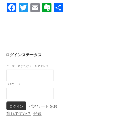
s
F
T
E
E
共
a
wi
m
v
有
c
tt
ail
er
e
er
n
b
ot
o
e
ログインステータス
o
ユーザー名またはメールアドレス
k
パスワード
パスワードをお
忘れですか？
登録