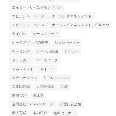
エイミー・C・エドモンドソン
エビデンス・ベースド・ナーシングマネジメント
エビデンス・ベースド・ナーシングマネジメント、EBNMgt
カイポケ
ケースメソッド
ケースメソッドの歴史
シュンペーター
チーミング
ティール組織
テイラー
ドラッカー
ハーズバーグ
マネジメント
メイヨー
モチベーション
リフレクション
二要因理論
人間関係論
共著
動機づけ
南江堂
合同会社manabicoケース
心理的安全性
新人育成
本の紹介
無料セミナー