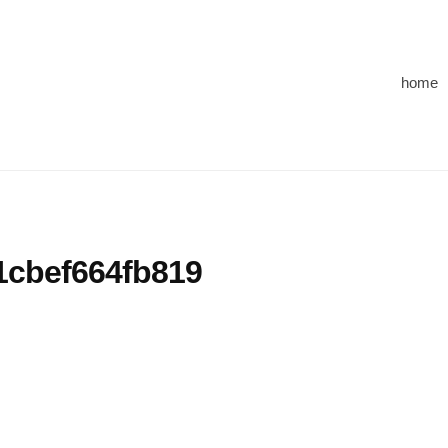
home
1cbef664fb819