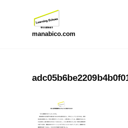
コ
ン
テ
ン
manabico.com
ツ
L
へ
e
ス
a
キ
r
ッ
adc05b6be2209b4b0f0
n
プ
i
n
g
E
c
h