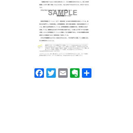
o
e
s
F
T
E
E
共
a
wi
m
v
有
c
tt
ail
er
e
er
n
b
ot
o
e
o