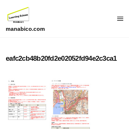
コ
ン
テ
メ
ニ
ン
ュ
manabico.com
ー
ツ
L
へ
e
ス
a
eafc2cb48b20fd2e02052fd94e2c3ca1
キ
r
ッ
n
i
プ
n
g
E
c
h
o
e