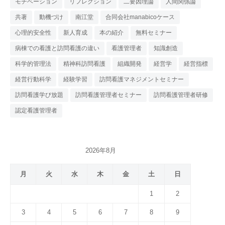
モチベーション
リフレクション
二要因理論
人間関係論
共著
動機づけ
南江堂
合同会社manabicoケース
心理的安全性
新人育成
本の紹介
無料セミナー
病棟での看護と訪問看護の違い
看護管理者
知識創造
科学的管理法
精神科訪問看護
組織開発
経営学
経営指標
経営行動科学
経験学習
訪問看護マネジメントセミナー
訪問看護学び放題
訪問看護管理者セミナー
訪問看護管理者研修
認定看護管理者
2026年8月
月
火
水
木
金
土
日
1
2
3
4
5
6
7
8
9