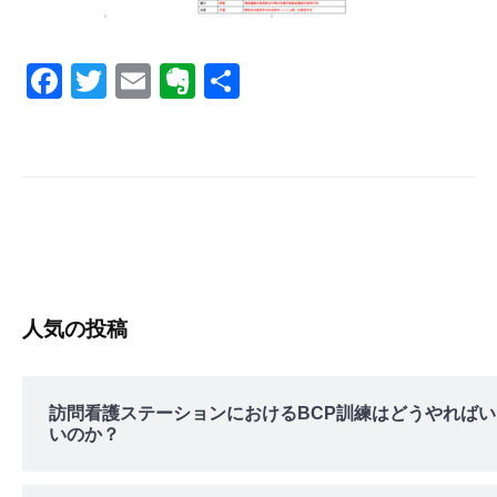
s
F
T
E
E
共
a
wi
m
v
有
c
tt
ail
er
e
er
n
b
ot
o
e
o
k
人気の投稿
訪問看護ステーションにおけるBCP訓練はどうやればい
いのか？