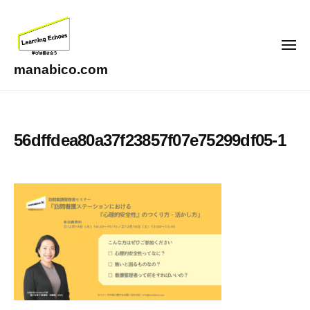
コ
ン
テ
メ
ニ
ン
ュ
manabico.com
ー
ツ
L
へ
e
ス
a
56dffdea80a37f23857f07e75299df05-1
キ
r
ッ
n
i
プ
n
g
E
c
h
o
e