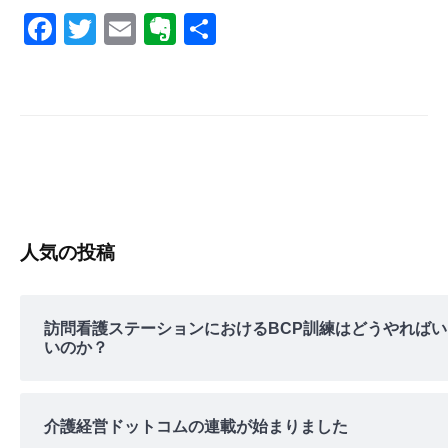
s
F
T
E
E
共
a
wi
m
v
有
c
tt
ail
er
e
er
n
b
ot
o
e
o
k
人気の投稿
訪問看護ステーションにおけるBCP訓練はどうやればい
いのか？
介護経営ドットコムの連載が始まりました