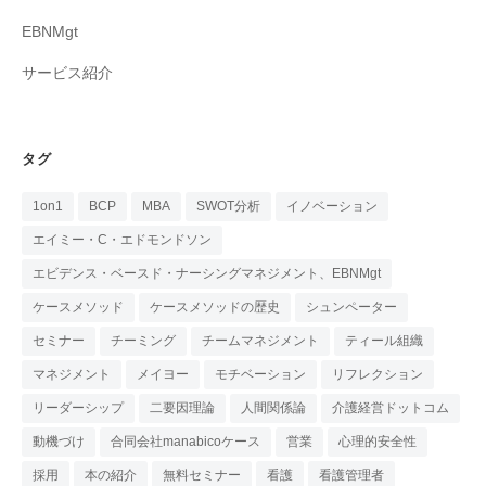
EBNMgt
サービス紹介
タグ
1on1
BCP
MBA
SWOT分析
イノベーション
エイミー・C・エドモンドソン
エビデンス・ベースド・ナーシングマネジメント、EBNMgt
ケースメソッド
ケースメソッドの歴史
シュンペーター
セミナー
チーミング
チームマネジメント
ティール組織
マネジメント
メイヨー
モチベーション
リフレクション
リーダーシップ
二要因理論
人間関係論
介護経営ドットコム
動機づけ
合同会社manabicoケース
営業
心理的安全性
採用
本の紹介
無料セミナー
看護
看護管理者