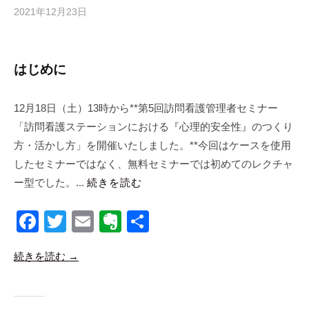
s
2021年12月23日
b
y
合
同
はじめに
会
社
12月18日（土）13時から**第5回訪問看護管理者セミナー
m
「訪問看護ステーションにおける『心理的安全性』のつくり
a
n
方・活かし方」を開催いたしました。**今回はケースを使用
a
したセミナーではなく、無料セミナーでは初めてのレクチャ
b
ー型でした。...
続きを読む
i
c
F
T
E
E
共
o
a
wi
m
v
有
続きを読む →
c
tt
ail
er
e
er
n