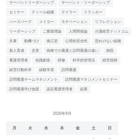
サーバントリーダーシップ
サーバント・リーダーシップ
セミナー
ティール組織
テイラー
ドラッカー
ハーズバーグ
メイヨー
モチベーション
リフレクション
リーダーシップ
二要因理論
人間関係論
介護経営ドットコム
共著
動機づけ
南江堂
心理的安全性
恐れのない組織
新人育成
災害
病棟での看護と訪問看護の違い
病院
看護管理者
知識創造
研修
科学的管理法
経営指標
経営行動科学
経験学習
訪問看護
訪問看護チームマネジメント
訪問看護マネジメントセミナー
訪問看護学び放題
認定看護管理者
起業
2026年8月
月
火
水
木
金
土
日