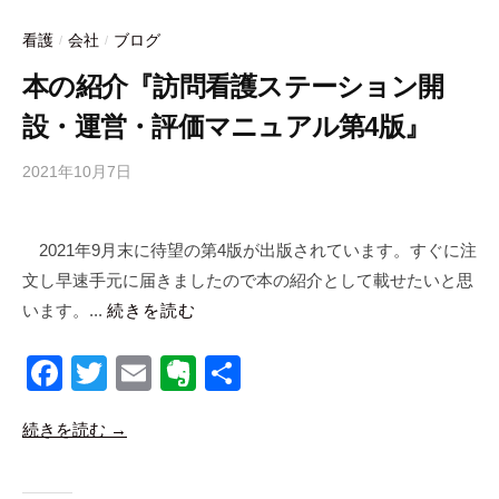
b
ot
o
e
看護
会社
ブログ
/
/
o
本の紹介『訪問看護ステーション開
k
設・運営・評価マニュアル第4版』
2021年10月7日
b
y
合
2021年9月末に待望の第4版が出版されています。すぐに注
同
文し早速手元に届きましたので本の紹介として載せたいと思
会
社
います。...
続きを読む
m
a
F
T
E
E
共
n
a
wi
m
v
有
a
続きを読む →
c
tt
ail
er
b
i
e
er
n
c