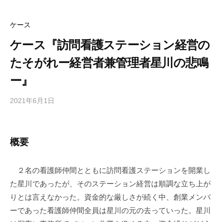
b
ot
o
o
e
ケース
o
ケース『訪問看護ステーション経営の
k
たそがれー経営者兼管理者星川の悲鳴
ー』
2021年6月1日
b
y
合
同
概要
会
社
２名の看護師仲間とともに訪問看護ステーションを開業し
m
た星川であったが、そのステーション経営は順調な立ち上が
a
n
りとは言えなかった。資金的な厳しさが続く中、創業メンバ
a
ーであった看護師仲間全員は星川の元の去っていった。星川
b