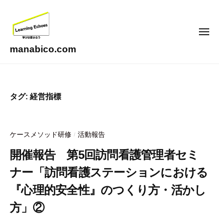
コ
ン
テ
メ
ニ
ン
ュ
manabico.com
ー
ツ
L
へ
e
ス
a
タグ:
経営指標
キ
r
ッ
n
i
プ
ケースメソッド研修
活動報告
/
n
g
開催報告 第5回訪問看護管理者セミ
E
ナー「訪問看護ステーションにおける
c
h
『心理的安全性』のつくり方・活かし
o
方」②
e