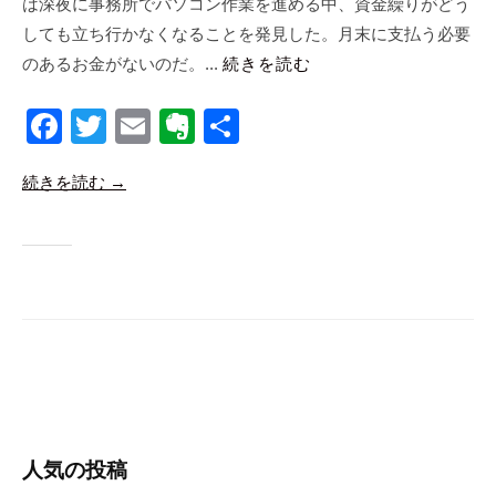
は深夜に事務所でパソコン作業を進める中、資金繰りがどう
i
しても立ち行かなくなることを発見した。月末に支払う必要
c
のあるお金がないのだ。...
続きを読む
o
F
T
E
E
共
a
wi
m
v
有
続きを読む →
c
tt
ail
er
e
er
n
b
ot
o
e
o
k
人気の投稿