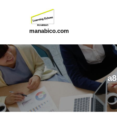
コ
ン
テ
ン
manabico.com
ツ
L
へ
e
ス
a
キ
r
ッ
n
プ
a8
i
n
g
E
c
h