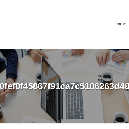
home
0fef0f45867f91ca7c5106263d4