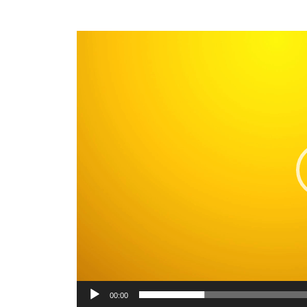
o
e
動
a80fef0f45867f91ca7c
s
画
プ
2021
年
レ
11
ー
月
ヤ
26
ー
日
by
合
同
会
社
manabico
00:00