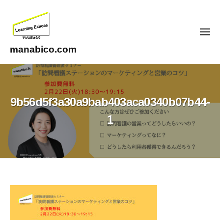
コ
ン
テ
メ
ニ
ン
ュ
manabico.com
ー
ツ
L
へ
e
ス
a
キ
9b56d5f3a30a9bab403aca0340b07b44-
r
ッ
n
1
i
プ
n
g
E
c
h
9b56d5f3a30a9bab403aca0340b07b44-
o
1
e