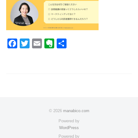
s
2022
年
1
月
31
F
T
E
E
共
日
a
wi
m
v
有
by
合
c
tt
ail
er
同
e
er
n
会
b
ot
社
manabico
o
e
o
k
© 2026
manabico.com
Powered by
WordPress
Powered by